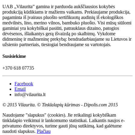
UAB „Vilaurita” gamina ir parduoda aukščiausios kokybės
produkciją kūdikiams ir mažiems vaikams. Prekiaujame produkcija,
pagaminta iš įvairaus pluošto sertifikuotų audinių iš ekologiškos
medvilnės, lino, merino vilnos, bambuko pluošto. Visi mūsų siūlomi
gaminiai yra kokybiškai pasiūti, patrauklaus dizaino, patogios
dėvėsenos, išlaikantys gerą išvaizdą po skalbimų. Vykdome
didmeninę ir mažmeninę prekybą: bendradarbiaujame su Lietuvos ir
užsienio partneriais, tiesiogiai bendraujame su vartotojais.
Susisiekime
+370 618 07735
Facebook
Email
info@vilaurita.lt
© 2015 Vilaurita. © Tinklalapių kūrimas - Dipolis.com 2015
Naudojame "slapukus" (cookies). Jie reikalingi kokybiškam
tinklalapio veikimui ir lankomumo statistikai. Laikantis naujos e-
privatumo direktyvos, turime gauti jūsų sutikimą, kad galėtume
naudoti slapukus.
Plačiau