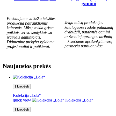
gaminį
Prekiaujame vaikiška tekstilės
Jeigu mūsų produkcijos
produkcija patraukliomis
kataloguose radote patinkantį
kainomis. Mūsų veikla grįsta
drabužėlį, patalynės gaminį
puikiais verslo santykiais su
ar šventinį aprangos atributą
įvairiais gamintojais.
– kviečiame apsilankyti mūsų
Didmeninę prekybą vykdome
partnerių parduotuvėse.
profesionaliai ir patikimai.
Naujausios prekės
Į krepšelį
Kolekcija „Lola“
quick view
Kolekcija „Lola“
Į krepšelį