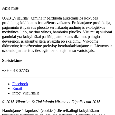
Apie mus
UAB „Vilaurita” gamina ir parduoda aukščiausios kokybės
produkciją kūdikiams ir mažiems vaikams. Prekiaujame produkcija,
pagaminta iš įvairaus pluošto sertifikuotų audinių iš ekologiškos
medvilnės, lino, merino vilnos, bambuko pluošto. Visi mūsų siūlomi
gaminiai yra kokybiškai pasiūti, patrauklaus dizaino, patogios
dėvėsenos, išlaikantys gerą išvaizdą po skalbimų. Vykdome
didmeninę ir mažmeninę prekybą: bendradarbiaujame su Lietuvos ir
užsienio partneriais, tiesiogiai bendraujame su vartotojais.
Susisiekime
+370 618 07735
Facebook
Email
info@vilaurita.lt
© 2015 Vilaurita. © Tinklalapių kūrimas - Dipolis.com 2015
Naudojame "slapukus" (cookies). Jie reikalingi kokybiškam