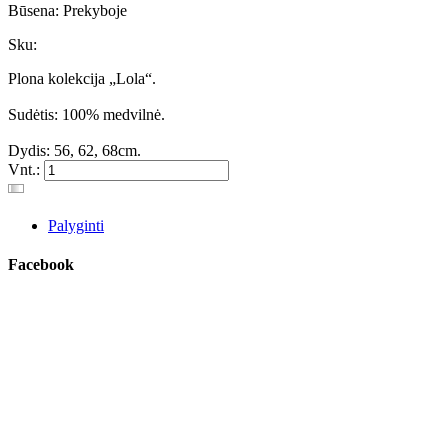
Būsena:
Prekyboje
Sku:
Plona kolekcija „Lola“.
Sudėtis: 100% medvilnė.
Dydis: 56, 62, 68cm.
Vnt.:
Palyginti
Facebook