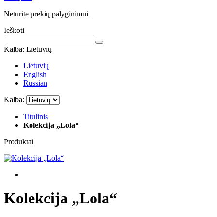
Neturite prekių palyginimui.
Ieškoti
Kalba:
Lietuvių
Lietuvių
English
Russian
Kalba:
Titulinis
Kolekcija „Lola“
Produktai
Kolekcija „Lola“