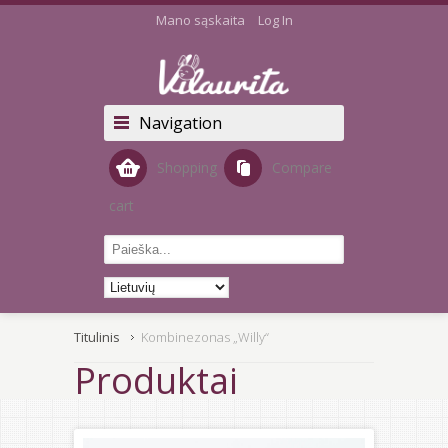
Mano sąskaita
Log In
Navigation
Shopping
Compare
cart
Titulinis
Kombinezonas „Willy“
Produktai