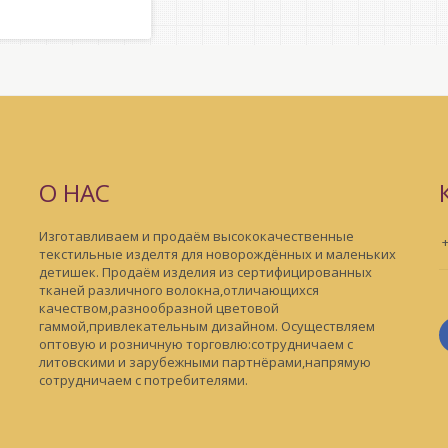
О НАС
Изготавливаем и продаём высококачественные
текстильные изделтя для новорождённых и маленьких
детишек . Продаём изделия из сертифицированных
тканей различного волокна,отличающихся
качеством,разнообразной цветовой
гаммой,привлекательным дизайном. Осуществляем
оптовую и розничную торговлю:сотрудничаем с
литовскими и зарубежными партнёрами,напрямую
сотрудничаем с потребителями.