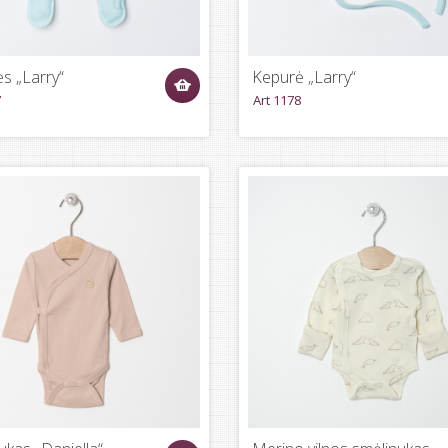
ės „Larry“
Kepurė „Larry“
7
Art 1178