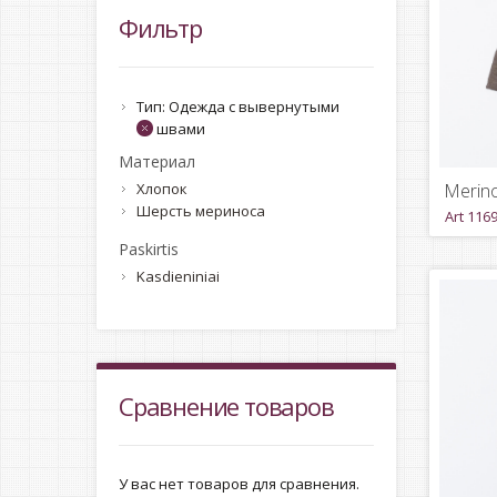
Фильтр
Тип:
Одежда с вывернутыми
швами
Mатериал
Хлопок
Merino
Шерсть мериноса
Art 116
Paskirtis
Kasdieniniai
Сравнение товаров
У вас нет товаров для сравнения.