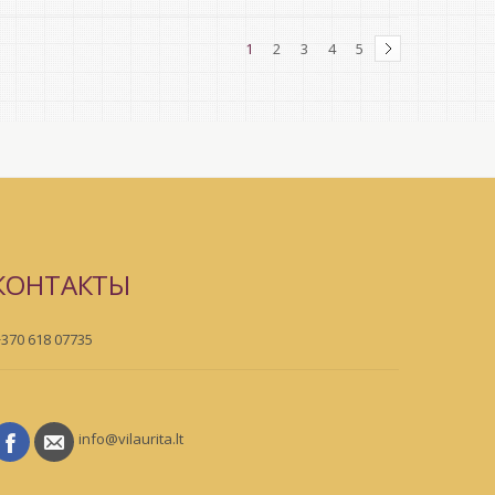
1
2
3
4
5
КОНТАКТЫ
+370 618 07735
info@vilaurita.lt