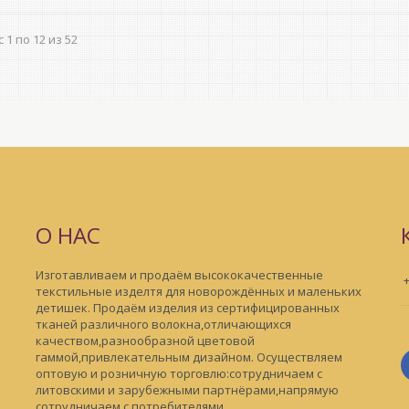
 1 по 12 из 52
О НАС
Изготавливаем и продаём высококачественные
текстильные изделтя для новорождённых и маленьких
детишек . Продаём изделия из сертифицированных
тканей различного волокна,отличающихся
качеством,разнообразной цветовой
гаммой,привлекательным дизайном. Осуществляем
оптовую и розничную торговлю:сотрудничаем с
литовскими и зарубежными партнёрами,напрямую
сотрудничаем с потребителями.