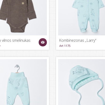
 vilnos smėlinukas
Kombinezonas „Larry“
9
Art 1175