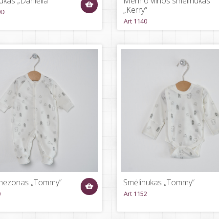
ukas „Daniella“
Merino vilnos smėlinukas
„Kerry“
9D
Art 1140
nezonas „Tommy“
Smėlinukas „Tommy“
0
Art 1152