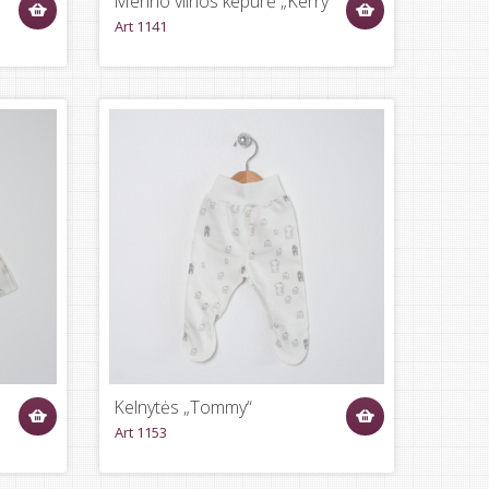
Merino vilnos kepurė „Kerry“
Art 1141
Kelnytės „Tommy“
Art 1153