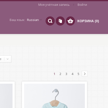
Моя учётная запись
Войти
Ваш язык:
Russian
КОРЗИНА (0)
е
1
2
3
4
5