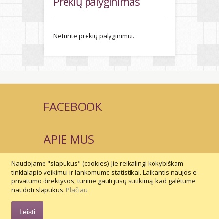
Prekių palyginimas
Neturite prekių palyginimui.
FACEBOOK
APIE MUS
Naudojame "slapukus" (cookies). Jie reikalingi kokybiškam
SUSISIEKIME
tinklalapio veikimui ir lankomumo statistikai. Laikantis naujos e-
privatumo direktyvos, turime gauti jūsų sutikimą, kad galėtume
naudoti slapukus.
Plačiau
© 2015 Vilaurita. © Tinklalapių kūrimas -
Leisti
Dipolis.com 2015