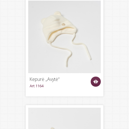
Kepurė „Avytė“
Art 1164