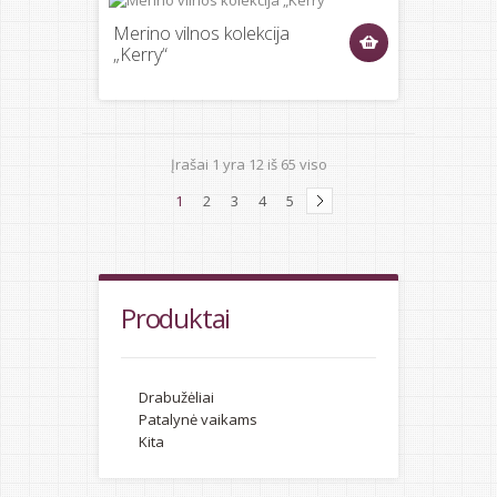
Merino vilnos kolekcija
„Kerry“
Įrašai
1
yra
12
iš
65
viso
1
2
3
4
5
Produktai
Drabužėliai
Patalynė vaikams
Kita