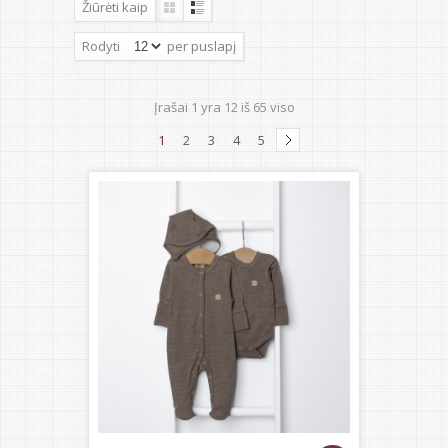
Žiūrėti kaip
Rodyti
per puslapį
Įrašai
1
yra
12
iš
65
viso
1
2
3
4
5