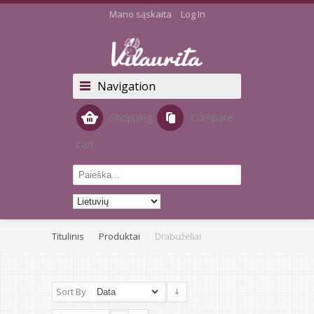
Mano sąskaita
Log In
Navigation
Shopping
Compare
cart
Titulinis
Produktai
Drabužėliai
Sort By