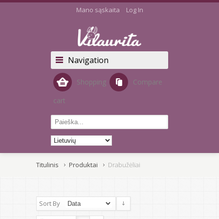
Mano sąskaita
Log In
Navigation
Shopping
Compare
cart
Titulinis
Produktai
Drabužėliai
Sort By