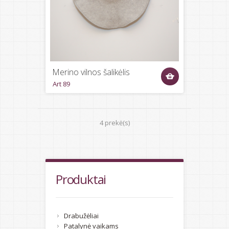
Merino vilnos šalikėlis
Art 89
4 prekė(s)
Produktai
Drabužėliai
Patalynė vaikams