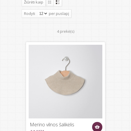
Žiūrėti kaip
Rodyti
per puslapį
4 prekė(s)
Merino vilnos šalikėlis