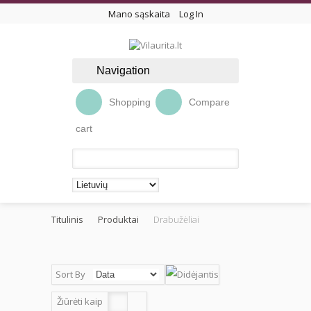
Mano sąskaita
Log In
Navigation
Shopping
Compare
cart
Titulinis
Produktai
Drabužėliai
Sort By
Žiūrėti kaip