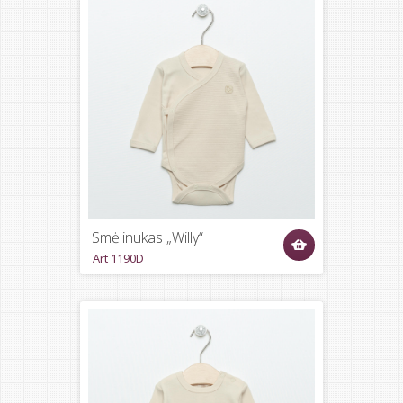
Smėlinukas „Willy“
Art 1190D