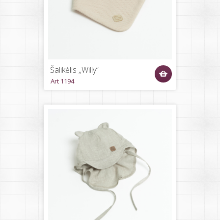
Šalikėlis „Willy“
Art 1194