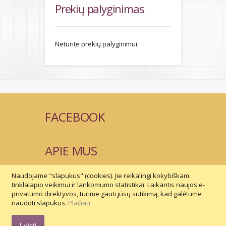
Prekių palyginimas
Neturite prekių palyginimui.
FACEBOOK
APIE MUS
Naudojame "slapukus" (cookies). Jie reikalingi kokybiškam
SUSISIEKIME
tinklalapio veikimui ir lankomumo statistikai. Laikantis naujos e-
privatumo direktyvos, turime gauti jūsų sutikimą, kad galėtume
naudoti slapukus.
Plačiau
© 2015 Vilaurita. © Tinklalapių kūrimas -
Leisti