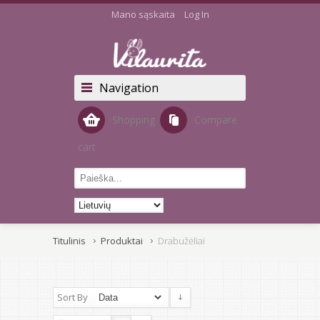
Mano sąskaita
Log In
Navigation
Shopping
Compare
cart
Titulinis
Produktai
Drabužėliai
Sort By