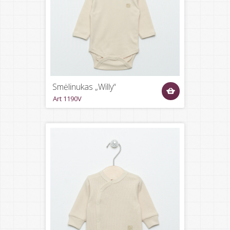
Smėlinukas „Willy“
Art 1190V