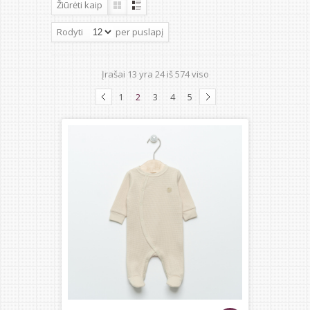
Žiūrėti kaip
Rodyti
per puslapį
Įrašai
13
yra
24
iš
574
viso
1
2
3
4
5