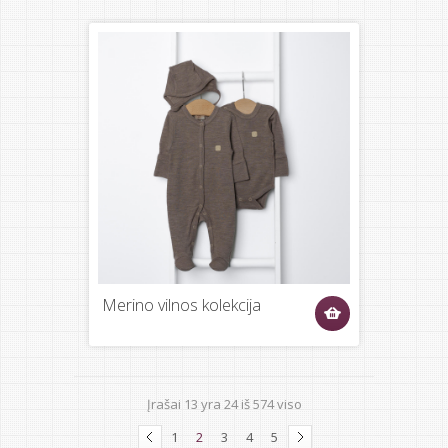
Merino vilnos kolekcija
Įrašai
13
yra
24
iš
574
viso
1
2
3
4
5