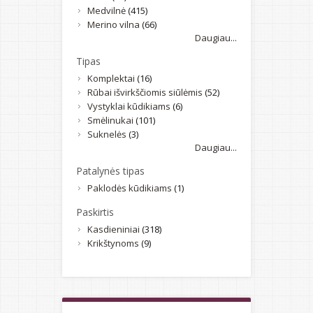
Medvilnė
(415)
Merino vilna
(66)
Daugiau...
Tipas
Komplektai
(16)
Rūbai išvirkščiomis siūlėmis
(52)
Vystyklai kūdikiams
(6)
Smėlinukai
(101)
Suknelės
(3)
Daugiau...
Patalynės tipas
Paklodės kūdikiams
(1)
Paskirtis
Kasdieniniai
(318)
Krikštynoms
(9)