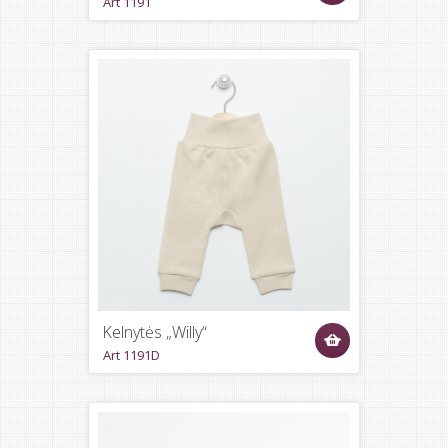
Art 1191
Kelnytės „Willy“
Art 1191D