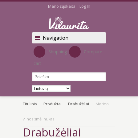
Mano sąskaita
Log In
Navigation
Shopping
Compare
cart
Titulinis
Produktai
Drabužėliai
Merino
vilnos smėlinukas
Drabužėliai