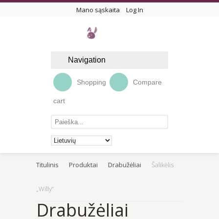
Mano sąskaita
Log In
Navigation
Shopping
Compare
cart
Titulinis
Produktai
Drabužėliai
Šalikėlis
„Willy“
Drabužėliai