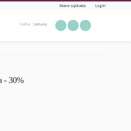
Mano sąskaita
Log In
Kalba:
Lietuvių
KREPŠELIS (0)
da - 30%