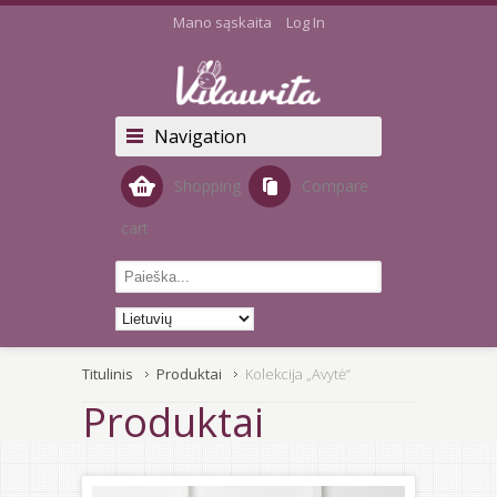
Mano sąskaita
Log In
Navigation
Shopping
Compare
cart
Titulinis
Produktai
Kolekcija „Avytė“
Produktai