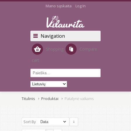
Mano sąskaita
Log In
Navigation
Shopping
Compare
cart
Titulinis
Produktai
Patalynė vaikams
Sort By