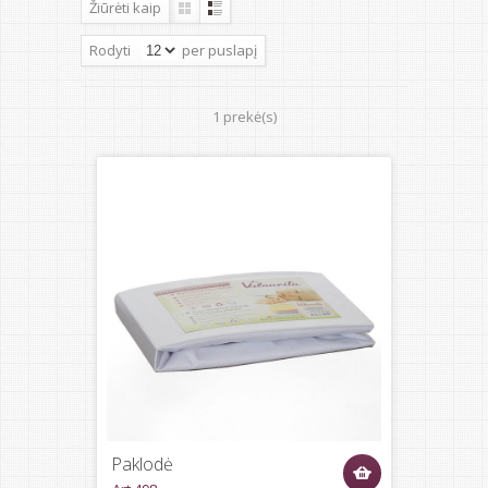
Žiūrėti kaip
Rodyti
per puslapį
1 prekė(s)
Paklodė