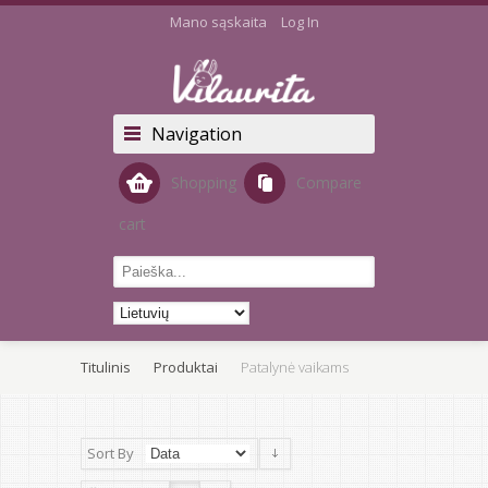
Mano sąskaita
Log In
Navigation
Shopping
Compare
cart
Titulinis
Produktai
Patalynė vaikams
Sort By