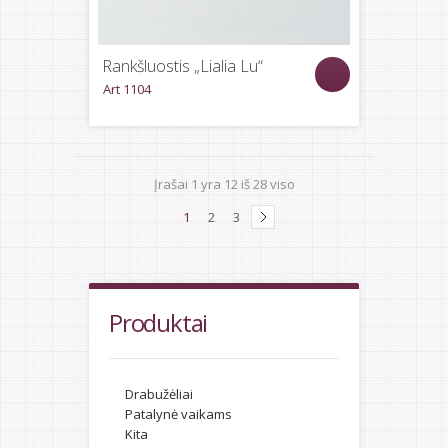
Rankšluostis „Lialia Lu“
Art 1104
Įrašai
1
yra
12
iš
28
viso
1
2
3
Produktai
Drabužėliai
Patalynė vaikams
Kita