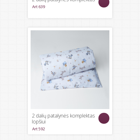
Art 639
2 dalių patalynės komplektas
lopšiui
Art 592