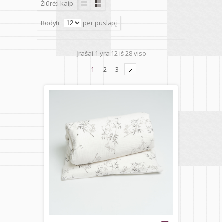
Žiūrėti kaip
Rodyti
per puslapį
Įrašai
1
yra
12
iš
28
viso
1
2
3