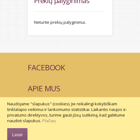
Prekių palyginimas
Neturite prekių palyginimui.
FACEBOOK
APIE MUS
Naudojame "slapukus" (cookies). Jie reikalingi kokybiškam
SUSISIEKIME
tinklalapio veikimui ir lankomumo statistikai. Laikantis naujos e-
privatumo direktyvos, turime gauti jūsų sutikimą, kad galėtume
naudoti slapukus.
Plačiau
© 2015 Vilaurita. © Tinklalapių kūrimas -
Leisti
Dipolis.com 2015